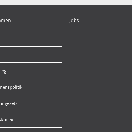
hmen
Jobs
rung
enspolitik
hngesetz
skodex