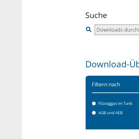
Suche
Download-Üb
Filtern nach
Flüssiggas im Tank
AGB und AEB
Starte Filter