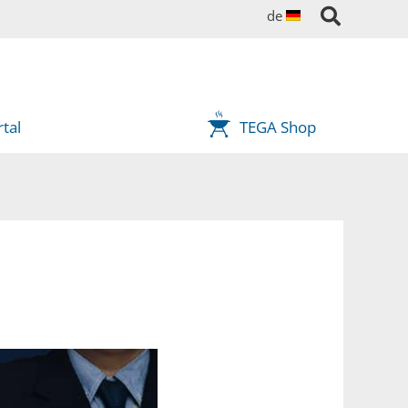
de
tal
TEGA Shop