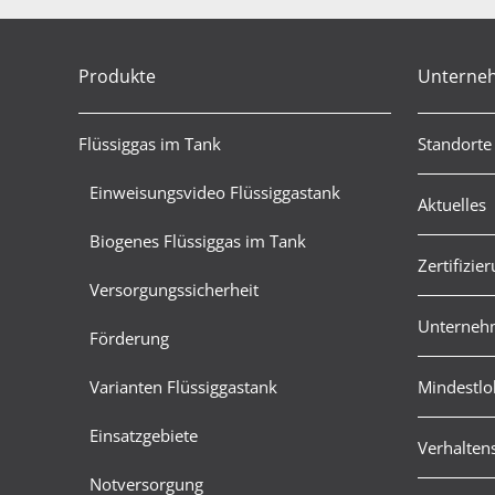
Produkte
Unterne
Flüssiggas im Tank
Standorte
Einweisungsvideo Flüssiggastank
Aktuelles
Biogenes Flüssiggas im Tank
Zertifizie
Versorgungssicherheit
Unternehm
Förderung
Varianten Flüssiggastank
Mindestlo
Einsatzgebiete
Verhalten
Notversorgung