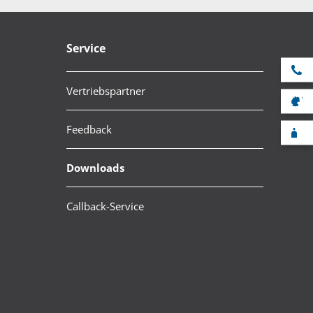
Service
Se
Vertriebspartner
V
Feedback
F
Downloads
Callback-Service