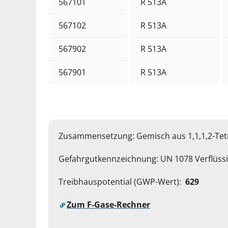
567101
R 513A
567102
R 513A
567902
R 513A
567901
R 513A
Zusammensetzung: Gemisch aus 1,1,1,2-Tetra
Gefahrgutkennzeichnung: UN 1078 Verflüssig
Treibhauspotential (GWP-Wert):
629
Zum F-Gase-Rechner