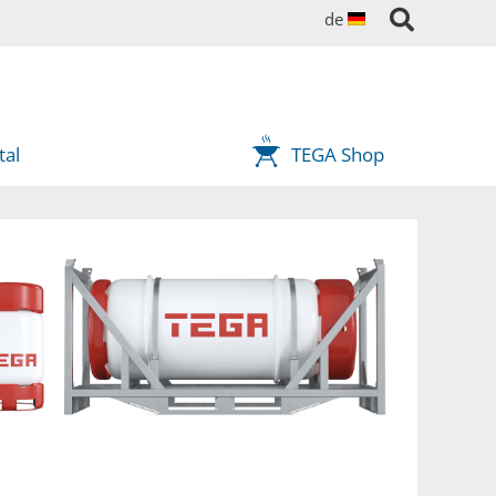
de
tal
TEGA Shop