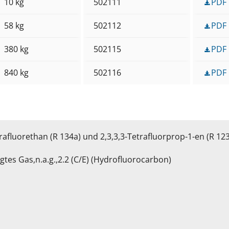
10 kg
502111
PDF
58 kg
502112
PDF
380 kg
502115
PDF
840 kg
502116
PDF
fluorethan (R 134a) und 2,3,3,3-Tetrafluorprop-1-en (R 123
tes Gas,n.a.g.,2.2 (C/E) (Hydrofluorocarbon)