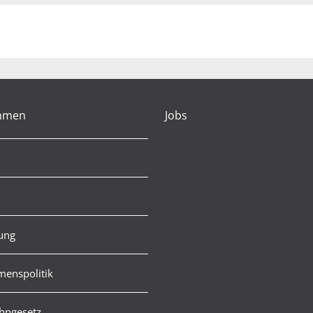
hmen
Jobs
rung
enspolitik
hngesetz