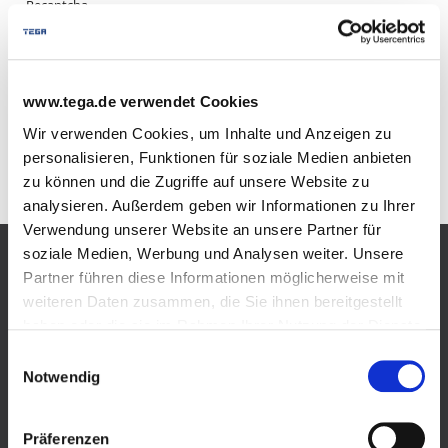
Recaptcha
www.tega.de verwendet Cookies
Absenden
Wir verwenden Cookies, um Inhalte und Anzeigen zu
personalisieren, Funktionen für soziale Medien anbieten
zu können und die Zugriffe auf unsere Website zu
analysieren. Außerdem geben wir Informationen zu Ihrer
Verwendung unserer Website an unsere Partner für
soziale Medien, Werbung und Analysen weiter. Unsere
Produkte
Partner führen diese Informationen möglicherweise mit
weiteren Daten zusammen, die Sie ihnen bereitgestellt
haben oder die sie im Rahmen Ihrer Nutzung der Dienste
Flüssiggas im Tank
gesammelt haben.
Einwilligungsauswahl
Wir verwenden Cookies und andere Technologien auf
Notwendig
Einweisungsvideo Flüssiggastank
unserer Webseite. Einige von ihnen sind essenziell,
während andere uns helfen, diese Website und Ihre
Biogenes Flüssiggas im Tank
Präferenzen
Erfahrung zu verbessern. Cookies sind kleine Text-