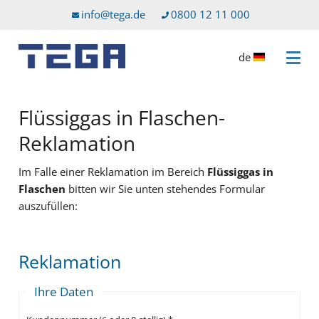
Zum Hauptinhalt
Direkt zum Servicemenü
info@tega.de
0800 12 11 000
de
Menü 
Flüssiggas in Flaschen-
Reklamation
Im Falle einer Reklamation im Bereich
Flüssiggas in
Flaschen
bitten wir Sie unten stehendes Formular
auszufüllen:
Reklamation
Ihre Daten