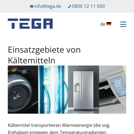
Zum Hauptinhalt
Direkt zum Servicemenü
info@tega.de
0800 12 11 000
de
Menü 
Einsatzgebiete von
Kältemitteln
Kältemittel transportieren Wärmeenergie (die sog.
Enthalpie) entgegen dem Temperaturgradienten.