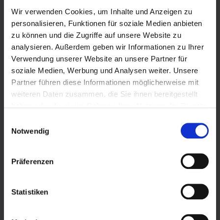
Energiespartipps
Wir verwenden Cookies, um Inhalte und Anzeigen zu
personalisieren, Funktionen für soziale Medien anbieten
Sicherheit und Umweltschutz
zu können und die Zugriffe auf unsere Website zu
analysieren. Außerdem geben wir Informationen zu Ihrer
Zählerabrechnung
Verwendung unserer Website an unsere Partner für
soziale Medien, Werbung und Analysen weiter. Unsere
Tankgas-Angebot
Partner führen diese Informationen möglicherweise mit
weiteren Daten zusammen, die Sie ihnen bereitgestellt
Autogas
haben oder die sie im Rahmen Ihrer Nutzung der Dienste
gesammelt haben.
Gebäudeenergiegesetz
Einwilligungsauswahl
Wir verwenden Cookies und andere Technologien auf
Notwendig
unserer Webseite. Einige von ihnen sind essenziell,
Flüssiggas in Flaschen
während andere uns helfen, diese Website und Ihre
Präferenzen
Erfahrung zu verbessern. Cookies sind kleine Text-
Produkte
Dateien, die von Webseiten verwendet werden, um die
Biogenes Flüssiggas in Flaschen - Der "Naturbursche"
Benutzererfahrung effizienter zu gestalten.
Statistiken
Personenbezogene Daten können verarbeitet werden
Einsatzgebiete
(z.B. IP-Adressen), z.B. für personalisierte Anzeigen und