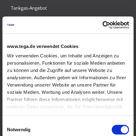
Tankgas-Angebot
Autogas
Gebäudeenergiegesetz
www.tega.de verwendet Cookies
Flüssiggas in Flaschen
Wir verwenden Cookies, um Inhalte und Anzeigen zu
personalisieren, Funktionen für soziale Medien anbieten
Produkte
zu können und die Zugriffe auf unsere Website zu
analysieren. Außerdem geben wir Informationen zu Ihrer
Biogenes Flüssiggas in Flaschen - Der "Naturbursche"
Verwendung unserer Website an unsere Partner für
Einsatzgebiete
soziale Medien, Werbung und Analysen weiter. Unsere
Partner führen diese Informationen möglicherweise mit
Sicherheit und Umweltschutz
weiteren Daten zusammen, die Sie ihnen bereitgestellt
haben oder die sie im Rahmen Ihrer Nutzung der Dienste
Vertriebspartner werden
gesammelt haben.
Einwilligungsauswahl
Wir verwenden Cookies und andere Technologien auf
Notwendig
Gasgeräte
unserer Webseite. Einige von ihnen sind essenziell,