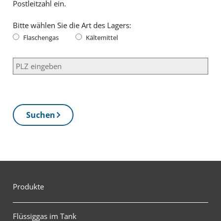
Postleitzahl ein.
Bitte wählen Sie die Art des Lagers:
Bitte wählen Sie die Art des Lagers:
Flaschengas
Kältemittel
PLZ eingeben
Suchen
Produkte
Flüssiggas im Tank