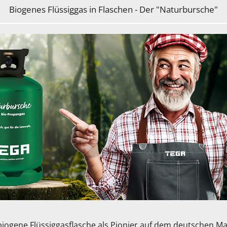
Biogenes Flüssiggas in Flaschen - Der "Naturbursche"
biogene Flüssiggasflasche als Pionier auf dem deutschen M