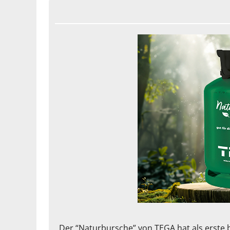
Der “Naturbursche” von TEGA hat als erste 