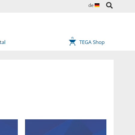
de
tal
TEGA Shop