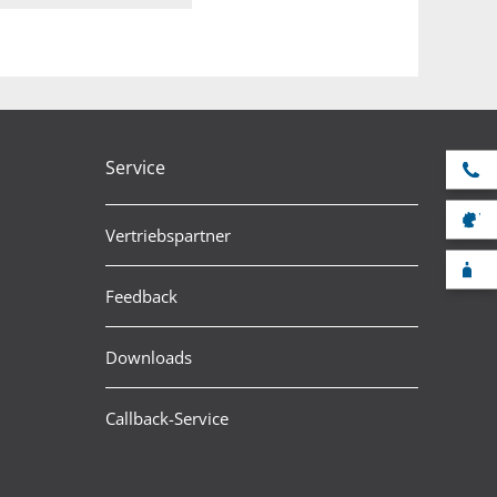
Service
Se
V
Vertriebspartner
F
Feedback
Downloads
Callback-Service