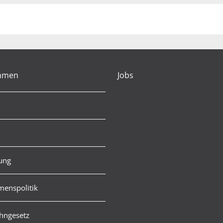
hmen
Jobs
rung
enspolitik
hngesetz