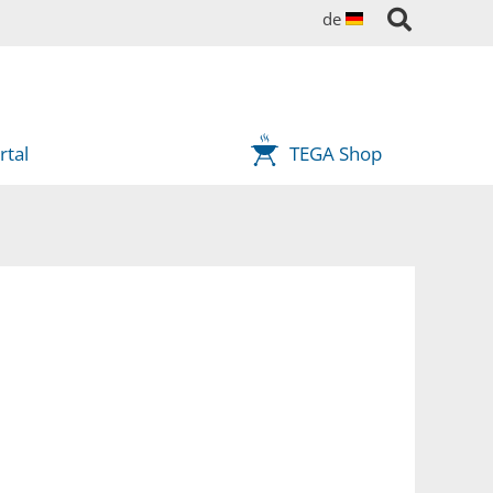
de
tal
TEGA Shop