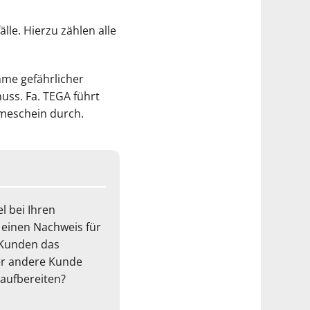
lle. Hierzu zählen alle
hme gefährlicher
ss. Fa. TEGA führt
meschein durch.
l bei Ihren
n einen Nachweis für
e Kunden das
er andere Kunde
raufbereiten?