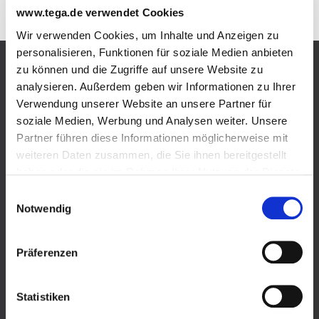
www.tega.de verwendet Cookies
Wir verwenden Cookies, um Inhalte und Anzeigen zu
personalisieren, Funktionen für soziale Medien anbieten
zu können und die Zugriffe auf unsere Website zu
Produkte
analysieren. Außerdem geben wir Informationen zu Ihrer
Verwendung unserer Website an unsere Partner für
Flüssiggas im Tank
soziale Medien, Werbung und Analysen weiter. Unsere
Partner führen diese Informationen möglicherweise mit
Einweisungsvideo Flüssiggastank
weiteren Daten zusammen, die Sie ihnen bereitgestellt
haben oder die sie im Rahmen Ihrer Nutzung der Dienste
Biogenes Flüssiggas im Tank
gesammelt haben.
Einwilligungsauswahl
Wir verwenden Cookies und andere Technologien auf
Notwendig
Versorgungssicherheit
unserer Webseite. Einige von ihnen sind essenziell,
während andere uns helfen, diese Website und Ihre
Förderung
Präferenzen
Erfahrung zu verbessern. Cookies sind kleine Text-
Dateien, die von Webseiten verwendet werden, um die
Varianten Flüssiggastank
Benutzererfahrung effizienter zu gestalten.
Statistiken
Einsatzgebiete
Personenbezogene Daten können verarbeitet werden