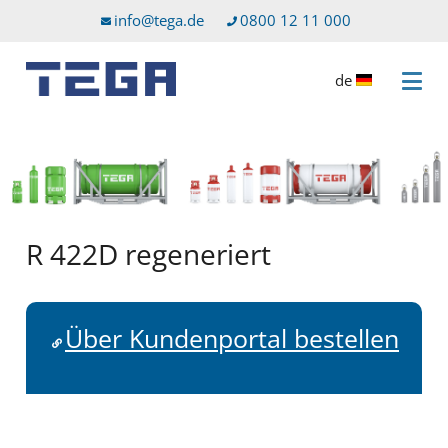
Zum Hauptinhalt
Direkt zum Servicemenü
info@tega.de
0800 12 11 000
de
Menü 
R 422D regeneriert
Über Kundenportal bestellen