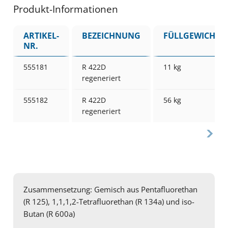
Produkt-Informationen
ARTIKEL-
BEZEICHNUNG
FÜLLGEWICHT
NR.
555181
R 422D
11 kg
regeneriert
555182
R 422D
56 kg
regeneriert
Zusammensetzung: Gemisch aus Pentafluorethan
(R 125), 1,1,1,2-Tetrafluorethan (R 134a) und iso-
Butan (R 600a)