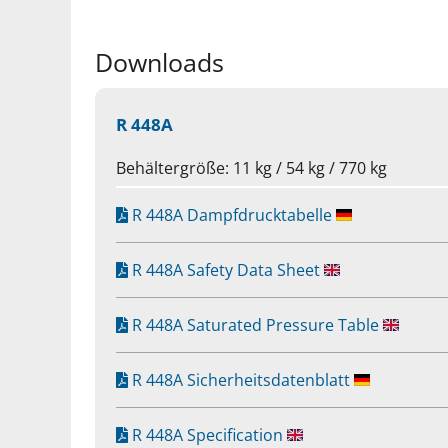
Downloads
R 448A
Behältergröße: 11 kg / 54 kg / 770 kg
R 448A Dampfdrucktabelle
R 448A Safety Data Sheet
R 448A Saturated Pressure Table
R 448A Sicherheitsdatenblatt
R 448A Specification