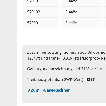
570101
R 448A
570102
R 448A
570901
R 448A
Zusammensetzung: Gemisch aus Difluormetha
1234yf) und trans-1,3,3,3-Tetrafluorprop-1-e
Gefahrgutkennzeichnung: UN 3163 verflüssigte
Treibhauspotential (GWP-Wert):
1387
Zum F-Gase-Rechner