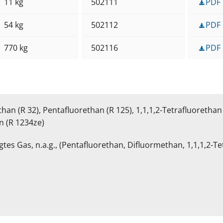
11 kg
502111
PDF
54 kg
502112
PDF
770 kg
502116
PDF
n (R 32), Pentafluorethan (R 125),
1,1,1,2-Tetrafluorethan
n (R 1234ze)
s Gas, n.a.g., (Pentafluorethan, Difluormethan, 1,1,1,2-Tet