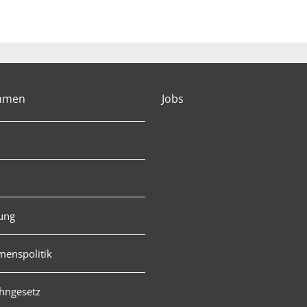
hmen
Jobs
rung
enspolitik
hngesetz