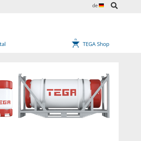
de
tal
TEGA Shop