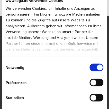
* ohne Gewähr
www.tega.de verwendet Cookies
Wir verwenden Cookies, um Inhalte und Anzeigen zu
personalisieren, Funktionen für soziale Medien anbieten
zu können und die Zugriffe auf unsere Website zu
analysieren. Außerdem geben wir Informationen zu Ihrer
Produkte
Verwendung unserer Website an unsere Partner für
soziale Medien, Werbung und Analysen weiter. Unsere
Flüssiggas im Tank
Partner führen diese Informationen möglicherweise mit
weiteren Daten zusammen, die Sie ihnen bereitgestellt
Einweisungsvideo Flüssiggastank
haben oder die sie im Rahmen Ihrer Nutzung der Dienste
gesammelt haben.
Einwilligungsauswahl
Biogenes Flüssiggas im Tank
Wir verwenden Cookies und andere Technologien auf
Notwendig
unserer Webseite. Einige von ihnen sind essenziell,
Versorgungssicherheit
während andere uns helfen, diese Website und Ihre
Präferenzen
Erfahrung zu verbessern. Cookies sind kleine Text-
Förderung
Dateien, die von Webseiten verwendet werden, um die
Benutzererfahrung effizienter zu gestalten.
Varianten Flüssiggastank
Statistiken
Personenbezogene Daten können verarbeitet werden
Einsatzgebiete
(z.B. IP-Adressen), z.B. für personalisierte Anzeigen und