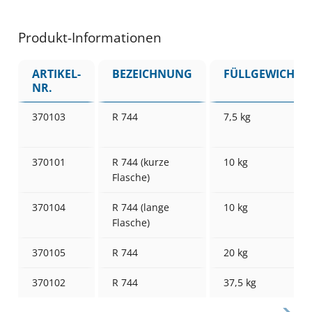
Produkt-Informationen
ARTIKEL-
BEZEICHNUNG
FÜLLGEWICHT
NR.
370103
R 744
7,5 kg
370101
R 744 (kurze
10 kg
Flasche)
370104
R 744 (lange
10 kg
Flasche)
370105
R 744
20 kg
370102
R 744
37,5 kg