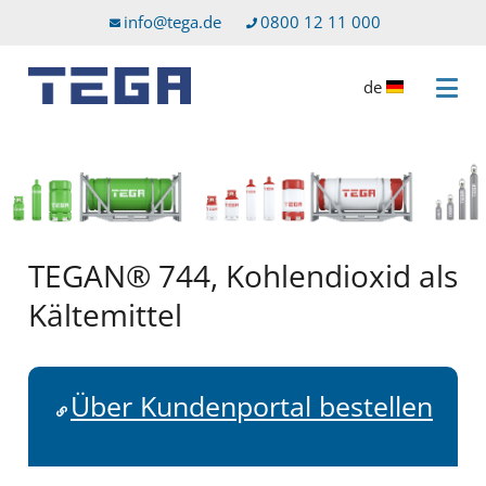
Zum Hauptinhalt
Direkt zum Servicemenü
info@tega.de
0800 12 11 000
de
Menü 
TEGAN® 744, Kohlendioxid als
Kältemittel
Über Kundenportal bestellen