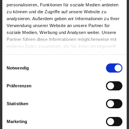
personalisieren, Funktionen für soziale Medien anbieten
Produkte
zu können und die Zugriffe auf unsere Website zu
analysieren. Außerdem geben wir Informationen zu Ihrer
Verwendung unserer Website an unsere Partner für
Flüssiggas im Tank
soziale Medien, Werbung und Analysen weiter. Unsere
Partner führen diese Informationen möglicherweise mit
Einweisungsvideo Flüssiggastank
weiteren Daten zusammen, die Sie ihnen bereitgestellt
Biogenes Flüssiggas im Tank
haben oder die sie im Rahmen Ihrer Nutzung der Dienste
gesammelt haben.
Einwilligungsauswahl
Versorgungssicherheit
Wir verwenden Cookies und andere Technologien auf
Notwendig
unserer Webseite. Einige von ihnen sind essenziell,
Förderung
während andere uns helfen, diese Website und Ihre
Präferenzen
Erfahrung zu verbessern. Cookies sind kleine Text-
Varianten Flüssiggastank
Dateien, die von Webseiten verwendet werden, um die
Benutzererfahrung effizienter zu gestalten.
Einsatzgebiete
Statistiken
Personenbezogene Daten können verarbeitet werden
(z.B. IP-Adressen), z.B. für personalisierte Anzeigen und
Notversorgung
Marketing
Inhalte oder Anzeigen- und Inhaltsmessung. Weitere
Energiespartipps