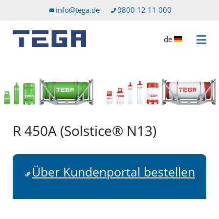
Zum Hauptinhalt
Direkt zum Servicemenü
info@tega.de
0800 12 11 000
de
Menü 
R 450A (Solstice® N13)
Über Kundenportal bestellen