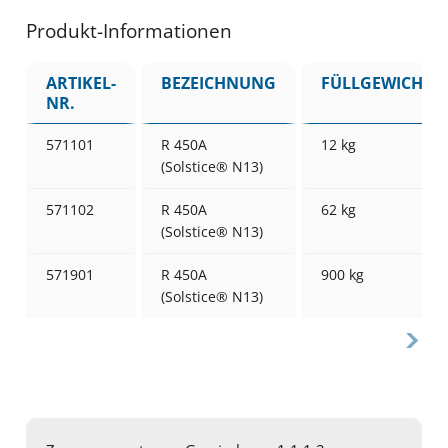
Produkt-Informationen
ARTIKEL-
BEZEICHNUNG
FÜLLGEWICHT
NR.
571101
R 450A
12 kg
(Solstice® N13)
571102
R 450A
62 kg
(Solstice® N13)
571901
R 450A
900 kg
(Solstice® N13)