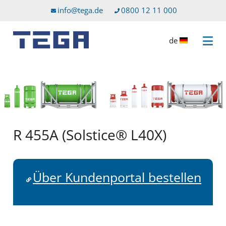
Zum Hauptinhalt
Direkt zum Servicemenü
info@tega.de
0800 12 11 000
de
Menü 
R 455A (Solstice® L40X)
Über Kundenportal bestellen