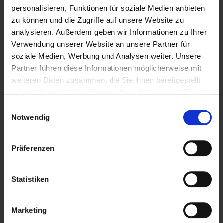
personalisieren, Funktionen für soziale Medien anbieten
Produkte
zu können und die Zugriffe auf unsere Website zu
analysieren. Außerdem geben wir Informationen zu Ihrer
Verwendung unserer Website an unsere Partner für
Flüssiggas im Tank
soziale Medien, Werbung und Analysen weiter. Unsere
Partner führen diese Informationen möglicherweise mit
Einweisungsvideo Flüssiggastank
weiteren Daten zusammen, die Sie ihnen bereitgestellt
Biogenes Flüssiggas im Tank
haben oder die sie im Rahmen Ihrer Nutzung der Dienste
gesammelt haben.
Einwilligungsauswahl
Versorgungssicherheit
Wir verwenden Cookies und andere Technologien auf
Notwendig
unserer Webseite. Einige von ihnen sind essenziell,
Förderung
während andere uns helfen, diese Website und Ihre
Präferenzen
Erfahrung zu verbessern. Cookies sind kleine Text-
Varianten Flüssiggastank
Dateien, die von Webseiten verwendet werden, um die
Benutzererfahrung effizienter zu gestalten.
Einsatzgebiete
Statistiken
Personenbezogene Daten können verarbeitet werden
(z.B. IP-Adressen), z.B. für personalisierte Anzeigen und
Notversorgung
Marketing
Inhalte oder Anzeigen- und Inhaltsmessung. Weitere
Energiespartipps