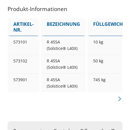
Produkt-Informationen
ARTIKEL-
BEZEICHNUNG
FÜLLGEWICHT
NR.
573101
R 455A
10 kg
(Solstice® L40X)
573102
R 455A
50 kg
(Solstice® L40X)
573901
R 455A
745 kg
(Solstice® L40X)