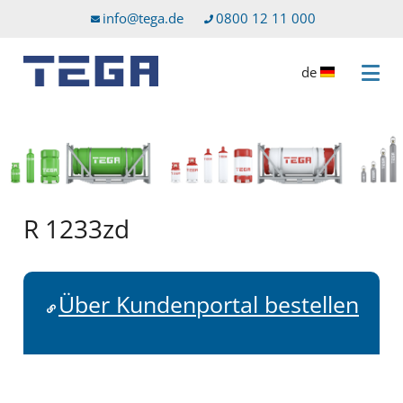
Zum Hauptinhalt
Direkt zum Servicemenü
info@tega.de
0800 12 11 000
de
Menü 
R 1233zd
Über Kundenportal bestellen