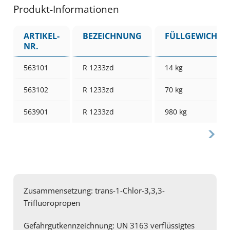
Produkt-Informationen
ARTIKEL-
BEZEICHNUNG
FÜLLGEWICHT
NR.
563101
R 1233zd
14 kg
563102
R 1233zd
70 kg
563901
R 1233zd
980 kg
Zusammensetzung: trans-1-Chlor-3,3,3-
Trifluoropropen
Gefahrgutkennzeichnung: UN 3163 verflüssigtes