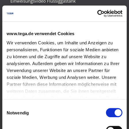
Einweisungsvideo Flüssiggastank
Biogenes Flüssiggas im Tank
Versorgungssicherheit
www.tega.de verwendet Cookies
Förderung
Wir verwenden Cookies, um Inhalte und Anzeigen zu
personalisieren, Funktionen für soziale Medien anbieten
Varianten Flüssiggastank
zu können und die Zugriffe auf unsere Website zu
analysieren. Außerdem geben wir Informationen zu Ihrer
Einsatzgebiete
Verwendung unserer Website an unsere Partner für
Notversorgung
soziale Medien, Werbung und Analysen weiter. Unsere
Partner führen diese Informationen möglicherweise mit
Energiespartipps
weiteren Daten zusammen, die Sie ihnen bereitgestellt
haben oder die sie im Rahmen Ihrer Nutzung der Dienste
Sicherheit und Umweltschutz
gesammelt haben.
Einwilligungsauswahl
Wir verwenden Cookies und andere Technologien auf
Notwendig
Zählerabrechnung
unserer Webseite. Einige von ihnen sind essenziell,
während andere uns helfen, diese Website und Ihre
Tankgas-Angebot