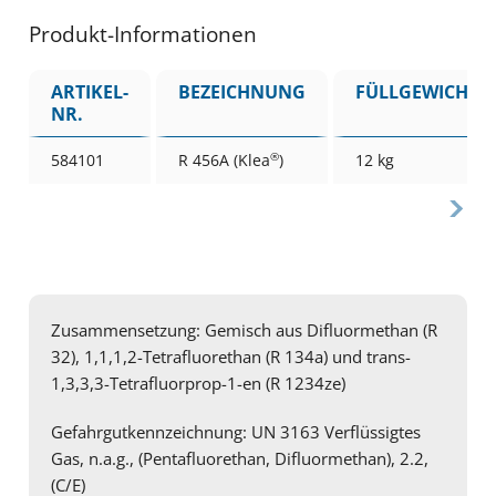
Produkt-Informationen
ARTIKEL-
BEZEICHNUNG
FÜLLGEWICHT
NR.
®
584101
R 456A (Klea
)
12 kg
Zusammensetzung: Gemisch aus Difluormethan (R
32), 1,1,1,2-Tetrafluorethan (R 134a) und trans-
1,3,3,3-Tetrafluorprop-1-en (R 1234ze)
Gefahrgutkennzeichnung: UN 3163 Verflüssigtes
Gas, n.a.g., (Pentafluorethan, Difluormethan), 2.2,
(C/E)