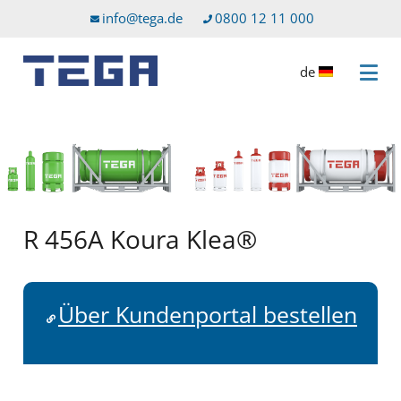
Zum Hauptinhalt
Direkt zum Servicemenü
info@tega.de
0800 12 11 000
de
Menü 
R 456A Koura Klea®
Über Kundenportal bestellen