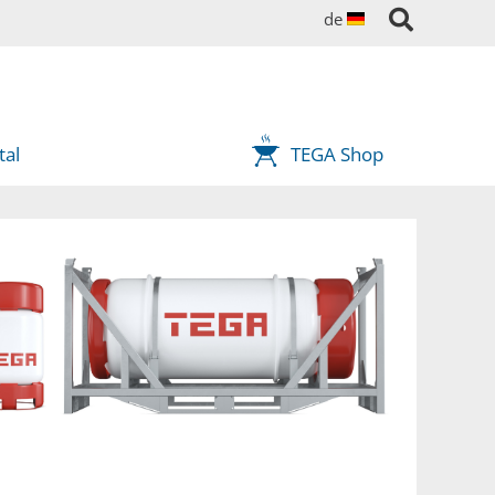
de
tal
TEGA Shop