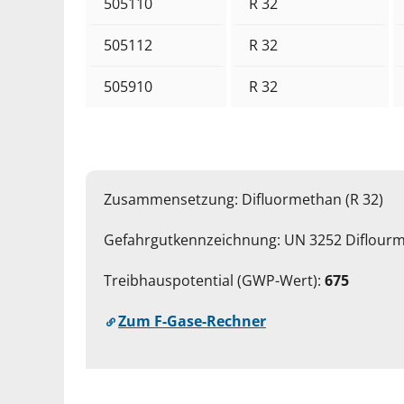
505110
R 32
505112
R 32
505910
R 32
Zusammensetzung: Difluormethan (R 32)
Gefahrgutkennzeichnung: UN 3252 Diflourme
Treibhauspotential (GWP-Wert):
675
Zum F-Gase-Rechner