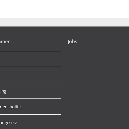
hmen
Jobs
rung
enspolitik
hngesetz