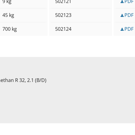
9 kg
502121
PDF
45 kg
502123
PDF
700 kg
502124
PDF
than R 32, 2.1 (B/D)