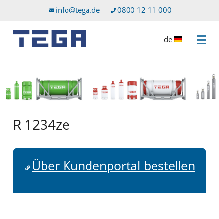
Zum Hauptinhalt
Direkt zum Servicemenü
info@tega.de
0800 12 11 000
de
Menü 
R 1234ze
Über Kundenportal bestellen