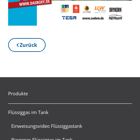
Zurück
Produkte
Flüssiggas im Tank
Einweisungsvideo Flüssiggastank
Biogenes Flüssiggas im Tank