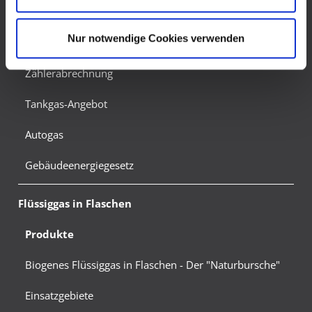
Energiespartipps
Risiko, dass US-Behörden personenbezogene Daten in
Überwachungsprogrammen verarbeiten, ohne
Nur notwendige Cookies verwenden
Sicherheit und Umweltschutz
bestehende Klagemöglichkeit für Europäer.
Zählerabrechnung
Tankgas-Angebot
Autogas
Gebäudeenergiegesetz
Flüssiggas in Flaschen
Produkte
Biogenes Flüssiggas in Flaschen - Der "Naturbursche"
Einsatzgebiete