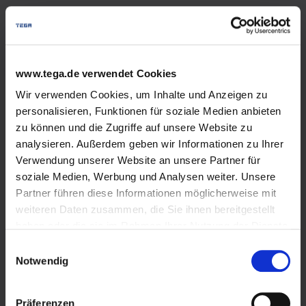
Versorgungssicherheit
Förderung
www.tega.de verwendet Cookies
Varianten Flüssiggastank
Wir verwenden Cookies, um Inhalte und Anzeigen zu
personalisieren, Funktionen für soziale Medien anbieten
Einsatzgebiete
zu können und die Zugriffe auf unsere Website zu
Notversorgung
analysieren. Außerdem geben wir Informationen zu Ihrer
Verwendung unserer Website an unsere Partner für
Energiespartipps
soziale Medien, Werbung und Analysen weiter. Unsere
Partner führen diese Informationen möglicherweise mit
Sicherheit und Umweltschutz
weiteren Daten zusammen, die Sie ihnen bereitgestellt
haben oder die sie im Rahmen Ihrer Nutzung der Dienste
Zählerabrechnung
gesammelt haben.
Einwilligungsauswahl
Wir verwenden Cookies und andere Technologien auf
Notwendig
Tankgas-Angebot
unserer Webseite. Einige von ihnen sind essenziell,
während andere uns helfen, diese Website und Ihre
Autogas
Präferenzen