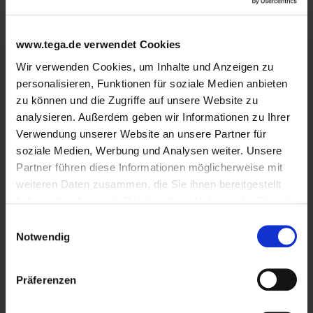
Varianten Flüssiggastank
www.tega.de verwendet Cookies
Einsatzgebiete
Wir verwenden Cookies, um Inhalte und Anzeigen zu
personalisieren, Funktionen für soziale Medien anbieten
Notversorgung
zu können und die Zugriffe auf unsere Website zu
Energiespartipps
analysieren. Außerdem geben wir Informationen zu Ihrer
Verwendung unserer Website an unsere Partner für
Sicherheit und Umweltschutz
soziale Medien, Werbung und Analysen weiter. Unsere
Partner führen diese Informationen möglicherweise mit
Zählerabrechnung
weiteren Daten zusammen, die Sie ihnen bereitgestellt
haben oder die sie im Rahmen Ihrer Nutzung der Dienste
Tankgas-Angebot
gesammelt haben.
Einwilligungsauswahl
Wir verwenden Cookies und andere Technologien auf
Notwendig
Autogas
unserer Webseite. Einige von ihnen sind essenziell,
während andere uns helfen, diese Website und Ihre
Gebäudeenergiegesetz
Präferenzen
Erfahrung zu verbessern. Cookies sind kleine Text-
Dateien, die von Webseiten verwendet werden, um die
Flüssiggas in Flaschen