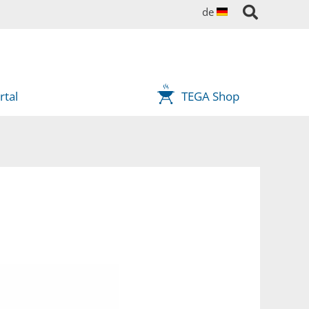
de
tal
TEGA Shop