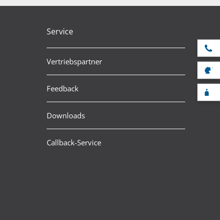
Service
Se
Vertriebspartner
V
Feedback
F
Downloads
Callback-Service