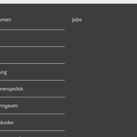
hmen
Jobs
rung
enspolitik
hngesetz
skodex