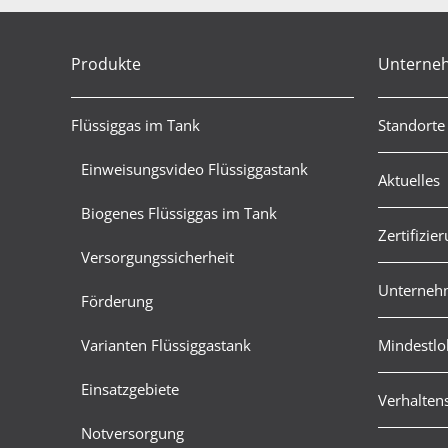
Produkte
Unterne
Flüssiggas im Tank
Standorte
Einweisungsvideo Flüssiggastank
Aktuelles
Biogenes Flüssiggas im Tank
Zertifizie
Versorgungssicherheit
Unternehm
Förderung
Varianten Flüssiggastank
Mindestlo
Einsatzgebiete
Verhalten
Notversorgung