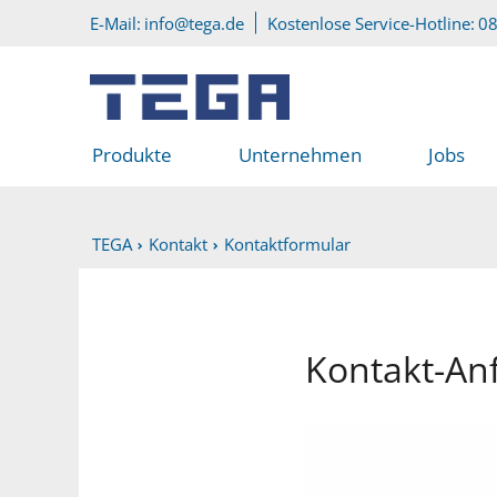
Zum Hauptinhalt
Direkt zum Servicemenü
E-Mail:
info@tega.de
Kostenlose Service-Hotline:
08
Produkte
Unternehmen
Jobs
TEGA
Kontakt
Kontaktformular
Kontakt-An