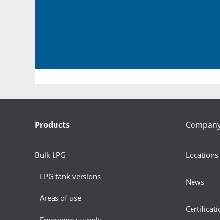
Products
Compan
Bulk LPG
Locations
LPG tank versions
News
Areas of use
Certificati
Emergency supply