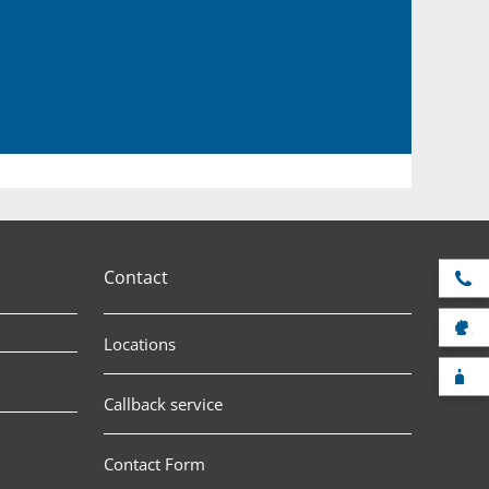
Contact
Se
Sa
Locations
F-
Callback service
Contact Form