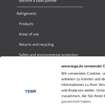
Become a sales partner
Refrigerants
Products
Areas of use
Returns and recycling
Safety and environmental protection
VERGE - green ammonia
www.tega.de verwendet 
Wir verwenden Cookies, um
Become a sales partner
anbieten zu können und di
Informationen zu Ihrer Ve
Gas Calculator
und Analysen weiter. Unse
zusammen, die Sie ihnen b
Application technology
gesammelt haben.