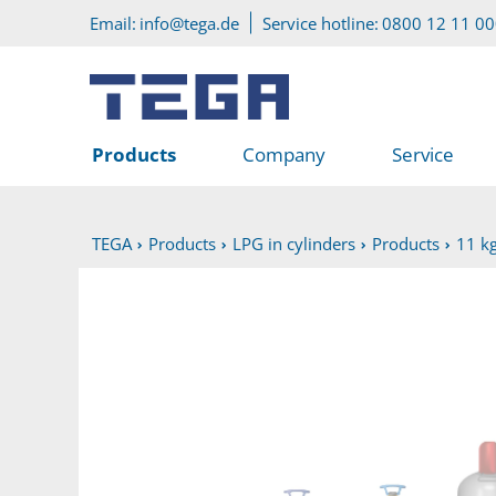
Go to main content
Go to service menu
Email:
info@tega.de
Service hotline:
0800 12 11 0
Products
Company
Service
TEGA
Products
LPG in cylinders
Products
11 k