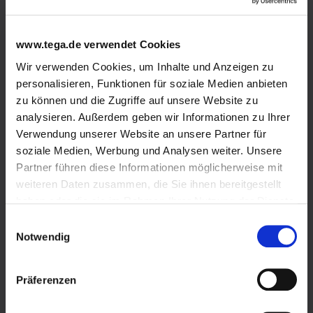
Bulk LPG
LPG tank versions
www.tega.de verwendet Cookies
Wir verwenden Cookies, um Inhalte und Anzeigen zu
Areas of use
personalisieren, Funktionen für soziale Medien anbieten
zu können und die Zugriffe auf unsere Website zu
Emergency supply
analysieren. Außerdem geben wir Informationen zu Ihrer
Energy saving tips
Verwendung unserer Website an unsere Partner für
soziale Medien, Werbung und Analysen weiter. Unsere
Safety and environmental protection
Partner führen diese Informationen möglicherweise mit
weiteren Daten zusammen, die Sie ihnen bereitgestellt
Meter calculation
haben oder die sie im Rahmen Ihrer Nutzung der Dienste
gesammelt haben.
Einwilligungsauswahl
Tank gas quote
Wir verwenden Cookies und andere Technologien auf
Notwendig
unserer Webseite. Einige von ihnen sind essenziell,
Autogas
während andere uns helfen, diese Website und Ihre
Präferenzen
Erfahrung zu verbessern. Cookies sind kleine Text-
LPG in cylinders
Dateien, die von Webseiten verwendet werden, um die