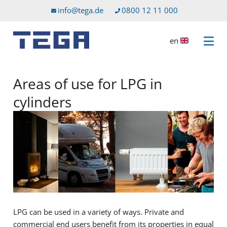
Go to main content
Go to service menu
info@tega.de
0800 12 11 000
en
Open 
Areas of use for LPG in
cylinders
LPG can be used in a variety of ways. Private and
commercial end users benefit from its properties in equal