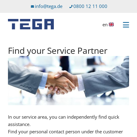
Go to main content
Go to service menu
info@tega.de
0800 12 11 000
en
Open 
Find your Service Partner
In our service area, you can independently find quick
assistance.
Find your personal contact person under the customer