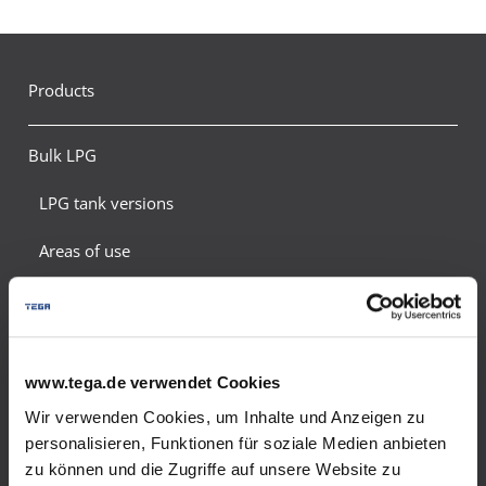
Products
Bulk LPG
LPG tank versions
Areas of use
Emergency supply
Energy saving tips
www.tega.de verwendet Cookies
Safety and environmental protection
Wir verwenden Cookies, um Inhalte und Anzeigen zu
Meter calculation
personalisieren, Funktionen für soziale Medien anbieten
zu können und die Zugriffe auf unsere Website zu