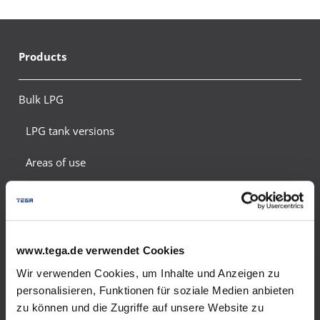
Products
Bulk LPG
LPG tank versions
Areas of use
Emergency supply
Energy saving tips
www.tega.de verwendet Cookies
Safety and environmental protection
Wir verwenden Cookies, um Inhalte und Anzeigen zu
Meter calculation
personalisieren, Funktionen für soziale Medien anbieten
zu können und die Zugriffe auf unsere Website zu
Tank gas quote