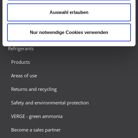
in den USA gemäß Art. 49 (1) lit. a DSGVO zu. Der
Areas of use
EuGH stuft die USA als Land mit unzureichendem
Auswahl erlauben
Datenschutz nach EU-Standards ein. So besteht das
Safety and environmental protection
Risiko, dass US-Behörden personenbezogene Daten in
Überwachungsprogrammen verarbeiten, ohne
Become a sales partner
Nur notwendige Cookies verwenden
bestehende Klagemöglichkeit für Europäer.
Refrigerants
Products
Areas of use
Returns and recycling
Safety and environmental protection
VERGE - green ammonia
Become a sales partner