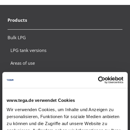
Products
Bulk LPG
LPG tank versions
Areas of use
Emergency supply
Energy saving tips
www.tega.de verwendet Cookies
Safety and environmental protection
Wir verwenden Cookies, um Inhalte und Anzeigen zu
Meter calculation
personalisieren, Funktionen für soziale Medien anbieten
zu können und die Zugriffe auf unsere Website zu
Tank gas quote