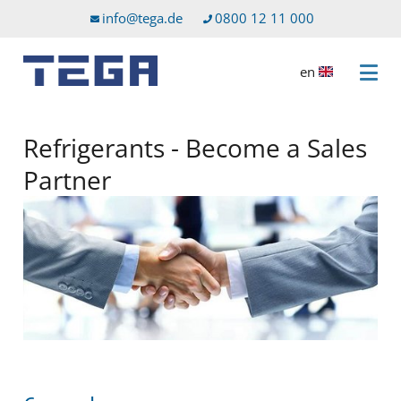
Go to main content
Go to service menu
info@tega.de
0800 12 11 000
en
Open 
Refrigerants - Become a Sales
Partner