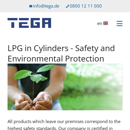
Go to main content
Go to service menu
info@tega.de
0800 12 11 000
en
Open 
LPG in Cylinders - Safety and
Environmental Protection
All products which leave our premises correspond to the
highest safety standards. Our company is certified in