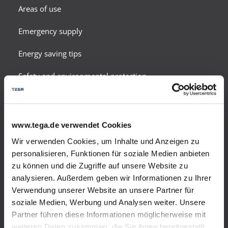
Areas of use
Emergency supply
Energy saving tips
Safety and environmental protection
Meter calculation
Tank gas quote
www.tega.de verwendet Cookies
Wir verwenden Cookies, um Inhalte und Anzeigen zu
Autogas
personalisieren, Funktionen für soziale Medien anbieten
zu können und die Zugriffe auf unsere Website zu
LPG in cylinders
analysieren. Außerdem geben wir Informationen zu Ihrer
Verwendung unserer Website an unsere Partner für
Products
soziale Medien, Werbung und Analysen weiter. Unsere
Partner führen diese Informationen möglicherweise mit
Areas of use
weiteren Daten zusammen, die Sie ihnen bereitgestellt