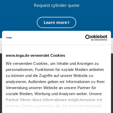
Request cylinder quote
Learn more
www.tega.de verwendet Cookies
Wir verwenden Cookies, um Inhalte und Anzeigen zu
Products
personalisieren, Funktionen für soziale Medien anbieten
zu können und die Zugriffe auf unsere Website zu
Bulk LPG
analysieren. Außerdem geben wir Informationen zu Ihrer
Verwendung unserer Website an unsere Partner für
LPG tank versions
soziale Medien, Werbung und Analysen weiter. Unsere
Partner führen diese Informationen möglicherweise mit
Areas of use
weiteren Daten zusammen, die Sie ihnen bereitgestellt
haben oder die sie im Rahmen Ihrer Nutzung der Dienste