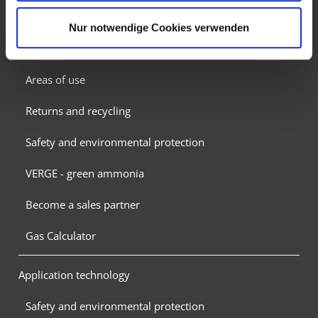
Risiko, dass US-Behörden personenbezogene Daten in
Refrigerants
Überwachungsprogrammen verarbeiten, ohne
Nur notwendige Cookies verwenden
bestehende Klagemöglichkeit für Europäer.
Products
Areas of use
Returns and recycling
Safety and environmental protection
VERGE - green ammonia
Become a sales partner
Gas Calculator
Application technology
Safety and environmental protection