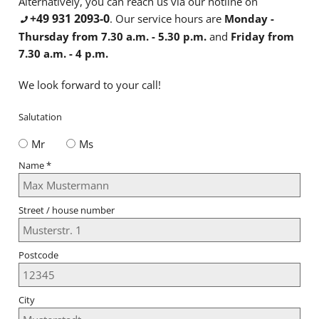
Alternatively, you can reach us via our hotline on
+49 931 2093-0
. Our service hours are
Monday -
Thursday from 7.30 a.m. - 5.30 p.m.
and
Friday from
7.30 a.m. - 4 p.m.
We look forward to your call!
Salutation
Mr
Ms
Name
*
Street / house number
Postcode
City