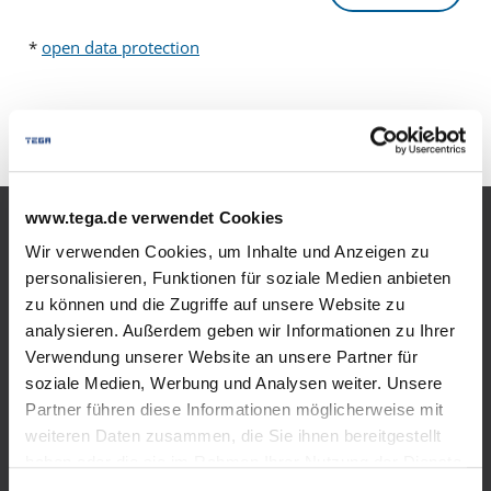
*
open data protection
www.tega.de verwendet Cookies
Products
Wir verwenden Cookies, um Inhalte und Anzeigen zu
personalisieren, Funktionen für soziale Medien anbieten
zu können und die Zugriffe auf unsere Website zu
Bulk LPG
analysieren. Außerdem geben wir Informationen zu Ihrer
LPG tank versions
Verwendung unserer Website an unsere Partner für
soziale Medien, Werbung und Analysen weiter. Unsere
Areas of use
Partner führen diese Informationen möglicherweise mit
weiteren Daten zusammen, die Sie ihnen bereitgestellt
Emergency supply
haben oder die sie im Rahmen Ihrer Nutzung der Dienste
gesammelt haben.