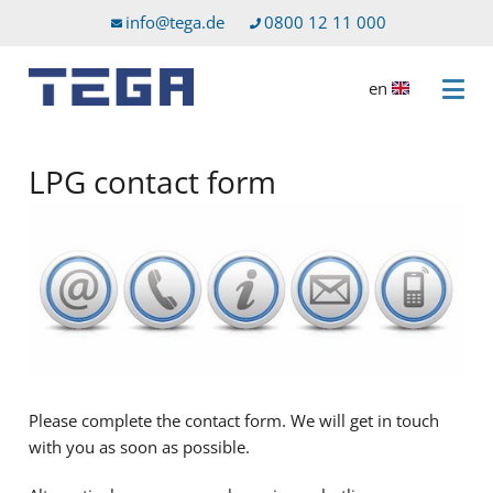
Go to main content
Go to service menu
info@tega.de
0800 12 11 000
en
Open 
LPG contact form
Please complete the contact form. We will get in touch
with you as soon as possible.