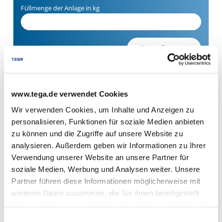
Füllmenge der Anlage in kg
Berechnen
www.tega.de verwendet Cookies
Diese Informationen benötigt
Wir verwenden Cookies, um Inhalte und Anzeigen zu
der F-Gas-Rechner
personalisieren, Funktionen für soziale Medien anbieten
zu können und die Zugriffe auf unsere Website zu
analysieren. Außerdem geben wir Informationen zu Ihrer
Der F-Gase-Rechner benötigt folgende Informationen von
Verwendung unserer Website an unsere Partner für
Ihnen:
soziale Medien, Werbung und Analysen weiter. Unsere
das eingesetzte Kältemittel (z.B. „R 404A“)
Partner führen diese Informationen möglicherweise mit
die Füllmenge der Anlage in Kilogramm (z. B. „5“)
weiteren Daten zusammen, die Sie ihnen bereitgestellt
haben oder die sie im Rahmen Ihrer Nutzung der Dienste
Beide Werte sollten Sie problemlos dem Typenschild
gesammelt haben.
Einwilligungsauswahl