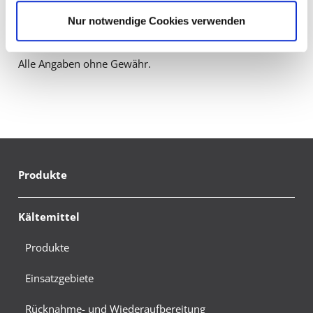
Überwachungsprogrammen verarbeiten, ohne
Umstellungen zu haben, sollte Handlungsbedarf
Nur notwendige Cookies verwenden
bestehende Klagemöglichkeit für Europäer.
bestehen. Bei Fragen kontaktieren Sie uns bitte.
Alle Angaben ohne Gewähr.
Produkte
Kältemittel
Produkte
Einsatzgebiete
Rücknahme- und Wiederaufbereitung