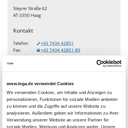
Steyrer Straße 62
AT-3350 Haag
Kontakt
Telefon:
+43 7434 42851
Fax:
+43 7434 42851-89
E-Mail:
kaeltemittel
@tega-austria.at
www.tega.de verwendet Cookies
Service-Zeiten Kältemittel
Wir verwenden Cookies, um Inhalte und Anzeigen zu
Montag - Donnerstag von 07:00 - 12:00 Uhr, 12:30
personalisieren, Funktionen für soziale Medien anbieten
- 16:00 Uhr
zu können und die Zugriffe auf unsere Website zu
Freitag von 07:00 - 13:00 Uhr.
analysieren. Außerdem geben wir Informationen zu Ihrer
Verwendung unserer Website an unsere Partner für
soziale Medien, Werbung und Analysen weiter. Unsere